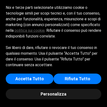
Noi e terze parti selezionate utilizziamo cookie o
tecnologie simili per scopi tecnici e, con il tuo consenso,
anche per funzionalità, esperienza, misurazione e scopi di
marketing (con annunci personalizzati) come specificato
nella
politica sui cookie
. Rifiutare il consenso può rendere
Il nostro sito è ancora in
indisponibili funzioni correlate.
lavorazione, ma sarà presto
Sei libero di dare, rifiutare o revocare il tuo consenso in
disponibile!
qualsiasi momento. Usa il pulsante “Accetta Tutto” per
dare il consenso. Usa il pulsante “Rifiuta Tutto” per
Tornate a trovarci per vedere la versione finale
continuare senza accettare.
Accetta Tutto
Rifiuta Tutto
Personalizza